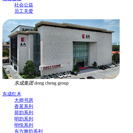
社会公益
员工关爱
东成集团
dong cheng group
东成红木
大师书房
香茗系列
荷韵系列
明韵系列
明悦系列
东方雅韵系列