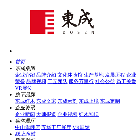
首页
东成集团
企业介绍
品牌介绍
文化体验馆
生产基地
发展历程
企业
荣誉
品牌视频
工匠团队
服务万里行
社会公益
员工关爱
VR展位
旗下品牌
东成红木
东成文宋
东成素刻
东成上境
东成定制
企业资讯
企业新闻
大师报道
企业视频
红木知识
实体展厅
中山旗舰店
五华工厂展厅
VR展馆
线上商城