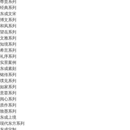
尊贵系列
经典系列
东成文宋
博文系列
和风系列
望岳系列
文雅系列
知境系列
希言系列
礼序系列
实景案例
东成素刻
铭传系列
璞见系列
如家系列
意荟系列
阅心系列
质作系列
致墨系列
东成上境
现代东方系列
东成定制