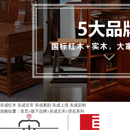
东成红木
东成文宋
东成素刻
东成上境
东成定制
当前位置：
首页
>
旗下品牌
>
东成文宋
>
望岳系列