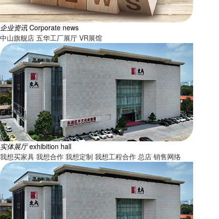
企业资讯
Corporate news
中山旗舰店
五华工厂展厅
VR展馆
实体展厅
exhibition hall
我想买家具
我想合作
我想定制
我想工程合作
总店
销售网络