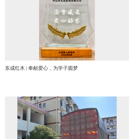
东成红木 | 奉献爱心，为学子圆梦