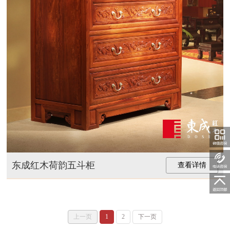
1359088793
东成红木荷韵五斗柜
关注东
查看详情
随时
上一页
1
2
下一页