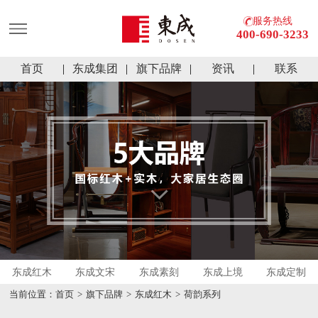
服务热线
400-690-3233
首页
东成集团
旗下品牌
资讯
联系
东成红木
东成文宋
东成素刻
东成上境
东成定制
当前位置：
首页
>
旗下品牌
>
东成红木
>
荷韵系列