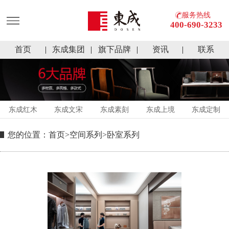
服务热线
400-690-3233
首页
东成集团
旗下品牌
资讯
联系
东成红木
东成文宋
东成素刻
东成上境
东成定制
您的位置：
首页
>
空间系列
>
卧室系列