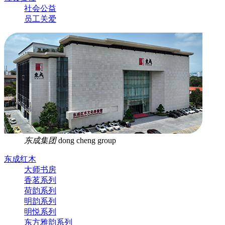
社会公益
员工关爱
东成集团
dong cheng group
东成红木
大师书房
香茗系列
荷韵系列
明韵系列
明悦系列
东方雅韵系列