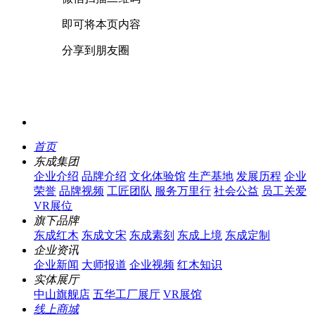
即可将本页内容
分享到朋友圈
首页
东成集团
企业介绍
品牌介绍
文化体验馆
生产基地
发展历程
企业
荣誉
品牌视频
工匠团队
服务万里行
社会公益
员工关爱
VR展位
旗下品牌
东成红木
东成文宋
东成素刻
东成上境
东成定制
企业资讯
企业新闻
大师报道
企业视频
红木知识
实体展厅
中山旗舰店
五华工厂展厅
VR展馆
线上商城