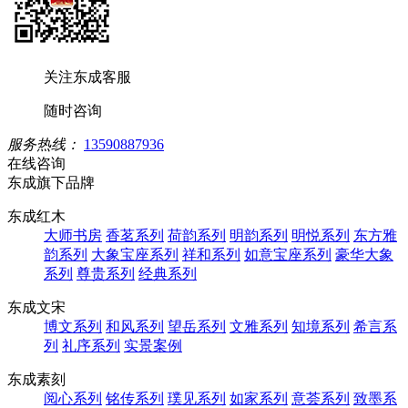
关注东成客服
随时咨询
服务热线：
13590887936
在线咨询
东成旗下品牌
东成红木
大师书房
香茗系列
荷韵系列
明韵系列
明悦系列
东方雅
韵系列
大象宝座系列
祥和系列
如意宝座系列
豪华大象
系列
尊贵系列
经典系列
东成文宋
博文系列
和风系列
望岳系列
文雅系列
知境系列
希言系
列
礼序系列
实景案例
东成素刻
阅心系列
铭传系列
璞见系列
如家系列
意荟系列
致墨系