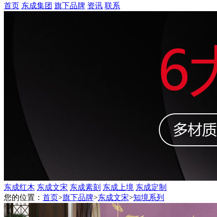
首页
东成集团
旗下品牌
资讯
联系
东成红木
东成文宋
东成素刻
东成上境
东成定制
您的位置：
首页
>
旗下品牌
>
东成文宋
>
知境系列